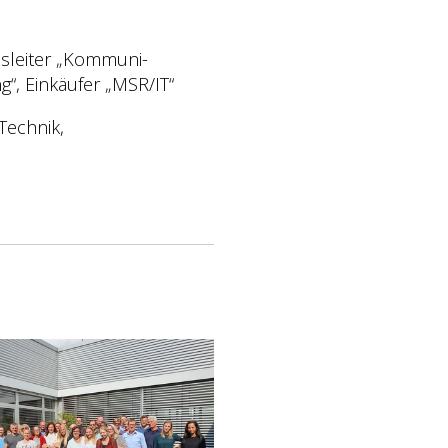
chsleiter „Kommuni-
“, Einkäufer „MSR/IT“
Technik,