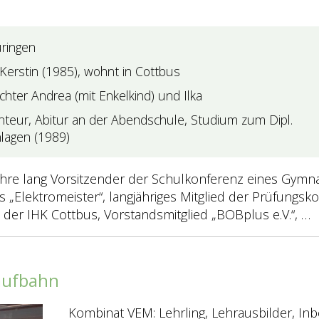
ringen
 Kerstin (1985), wohnt in Cottbus
hter Andrea (mit Enkelkind) und Ilka
nteur, Abitur an der Abendschule, Studium zum Dipl.
nlagen (1989)
hre lang Vorsitzender der Schulkonferenz eines Gymna
 „Elektromeister“, langjähriges Mitglied der Prüfungsk
der IHK Cottbus, Vorstandsmitglied „BOBplus e.V.“, …
aufbahn
Kombinat VEM: Lehrling, Lehrausbilder, Inb