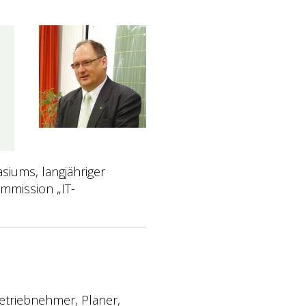
siums, langjähriger
ommission „IT-
etriebnehmer, Planer,